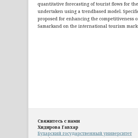
quantitative forecasting of tourist flows for th
undertaken using a trendbased model. Specif
proposed for enhancing the competitiveness o
Samarkand on the international tourism mark
Свяжитесь с нами
Хидирова Гавхар
Бухарский государственный университет