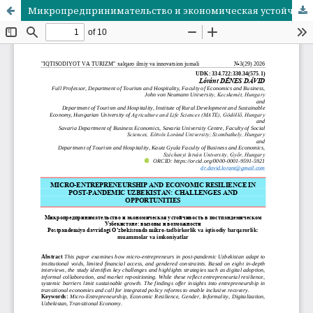
Микропредпринимательство и экономическая устойчивость в постпандемическом Узбекистане: вызовы и возможности