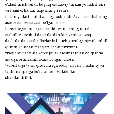
o‘zlashtirish bilan bog‘liq ommaviy turizm yo‘nalishlari
va hamkorlik mintaqasining resurs
imkoniyatlari tahlili amalga oshirildi. Sayohat qilishning
asosiy motivatsiyasi bo‘lgan turizm
bozori segmentlarga ajratildi va ularning ulushi
mahalliy, qo‘shni davlatlardan kiruvchi va uzoq
davlatlardan tashriflarlar kabi uch guruhga ajratib tahlil
qilindi. Bundan tashqari, ichki turizmni
rivojlantirishning konseptual asosini ishlab chiqishda
amalga oshirishili lozim bo‘lgan chora-
tadbirlarga ta’sir qiluvchi iqtisodiy, siyosiy, madaniy va
tahlil natijasiga ko‘ra xulosa va takliflar
shakllantirildi.