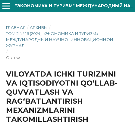
"ЭКОНОМИКА И ТУРИЗМ" МЕЖДУНАРОДНЫЙ НАУЧНО- ИННОВАЦИОННОЙ ЖУРНАЛ
ГЛАВНАЯ
/
АРХИВЫ
/
ТОМ 2 № 16 (2024): «ЭКОНОМИКА И ТУРИЗМ»
МЕЖДУНАРОДНЫЙ НАУЧНО- ИННОВАЦИОННОЙ
ЖУРНАЛ
/
Статьи
VILОYАTDА ICHKI TURIZMNI
VА IQTISОDIYОTNI QО‘LLАB-
QUVVАTLАSH VА
RАG‘BАTLАNTIRISH
MЕXАNIZMLАRINI
TАKОMILLАSHTIRISH