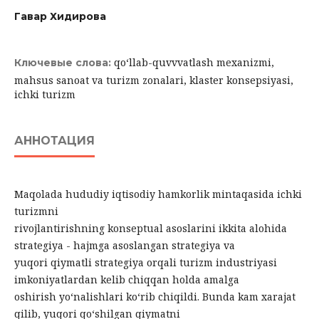
Гавҳар Хидирова
qo‘llab-quvvvatlash mexanizmi,
Ключевые слова:
mahsus sаnоаt vа turizm zоnаlаri, klаstеr kоnsеpsiyаsi,
ichki turizm
АННОТАЦИЯ
Maqolada hududiy iqtisodiy hamkorlik mintaqasida ichki
turizmni
rivojlantirishning konseptual asoslarini ikkita alohida
strategiya - hajmga asoslangan strategiya va
yuqori qiymatli strategiya orqali turizm industriyasi
imkoniyatlardan kelib chiqqan holda amalga
oshirish yo‘nalishlari ko‘rib chiqildi. Bunda kam xarajat
qilib, yuqori qo‘shilgan qiymatni