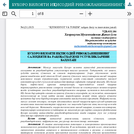
БУХОРО ВИЛОЯТИ ИҚТИСОДИЙ РИВОЖЛАНИШИНИНГ САЛОҲИЯТИ ВА РАҚОБАТБАРДОШ УСТУНЛИКЛАРИНИ БАҲОЛАШ